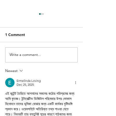
1 Comment
Write a comment...
GIFT VOUCHER GIVE
THE WINNER O
AWAY WINNER |
QUALITY GUES
QUALITY EID GIVE
COOKIE | QUAL
Newest
AWAY | QUALITY
COOKIES FEST 
BAKERS |
QUALITY BAKER
Ermelinda Loving
Dec 25, 2025
এই কন্টেন্ট তৈরিতে আপনাদের সকলের কঠোর পরিশ্রমের জন্য 
আমি কৃতজ্ঞ। ইন্টারেক্টিভ ডিজিটাল পরিষেবার উপর ফোকাস 
বিনোদনে তাদের ভূমিকা বোঝার জন্য একটি কার্যকর দৃষ্টিভঙ্গি 
প্রদান করে। ওয়েবসাইটে অতিরিক্ত তথ্য পাওয়া যেতে 
পারে। নিবন্ধটি তার বস্তুনিষ্ঠ সুরের কারণে পাঠকদের জন্য 