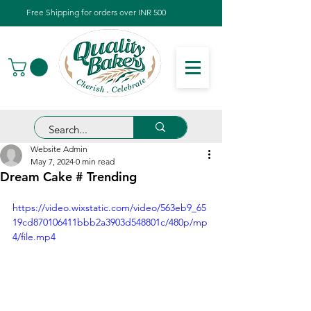
Free Shipping for orders over INR 500
Website Admin
May 7, 2024
0 min read
Dream Cake # Trending
https://video.wixstatic.com/video/563eb9_65
19cd870106411bbb2a3903d548801c/480p/mp
4/file.mp4